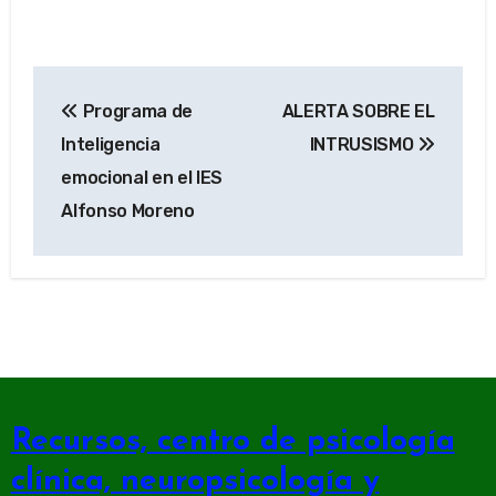
Navegación
Programa de
ALERTA SOBRE EL
de
Inteligencia
INTRUSISMO
entradas
emocional en el IES
Alfonso Moreno
Recursos, centro de psicología
clínica, neuropsicología y