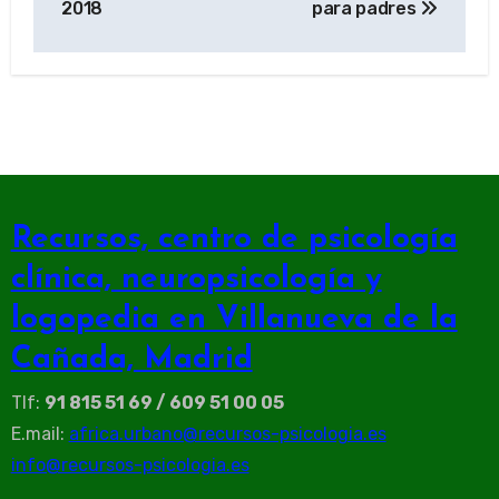
2018
para padres
entradas
Recursos, centro de psicología
clínica, neuropsicología y
logopedia en Villanueva de la
Cañada, Madrid
Tlf:
91 815 51 69 / 609 51 00 05
E.mail:
africa.urbano@recursos-psicologia.es
info@recursos-psicologia.es