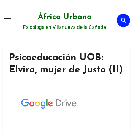
Ir
al
África Urbano
contenido
Psicóloga en Villanueva de la Cañada
Psicoeducación UOB:
Elvira, mujer de Justo (II)