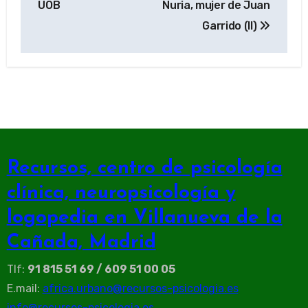
UOB
Nuria, mujer de Juan
entradas
Garrido (II)
Recursos, centro de psicología
clínica, neuropsicología y
logopedia en Villanueva de la
Cañada, Madrid
Tlf:
91 815 51 69 / 609 51 00 05
E.mail:
africa.urbano@recursos-psicologia.es
info@recursos-psicologia.es