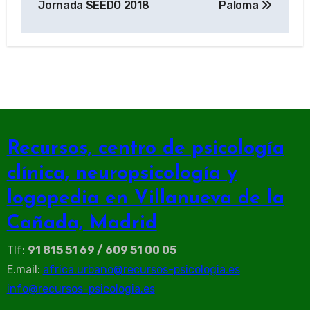
Jornada SEEDO 2018
Paloma
entradas
Recursos, centro de psicología
clínica, neuropsicología y
logopedia en Villanueva de la
Cañada, Madrid
Tlf:
91 815 51 69 / 609 51 00 05
E.mail:
africa.urbano@recursos-psicologia.es
info@recursos-psicologia.es