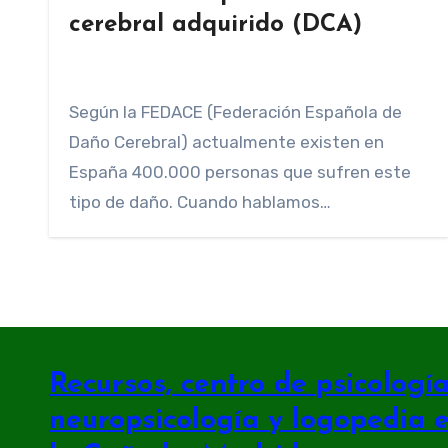
cerebral adquirido (DCA)
Según la FEDACE (Federación Española de
Daño Cerebral) actualmente existen en
España 400.000 personas que sufren este
tipo de daño. Cuando hablamos…
Recursos, centro de psicología 
neuropsicología y logopedia 