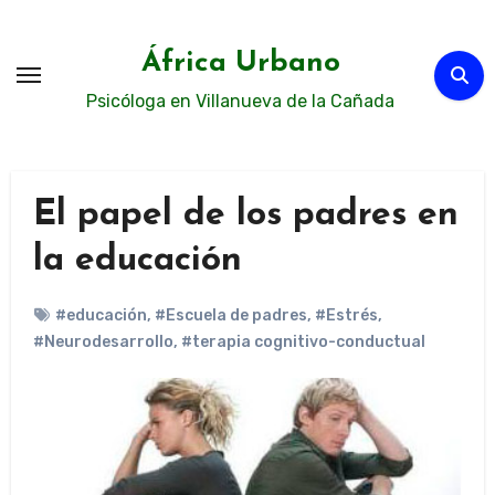
Ir
al
África Urbano
contenido
Psicóloga en Villanueva de la Cañada
El papel de los padres en
la educación
#educación
,
#Escuela de padres
,
#Estrés
,
#Neurodesarrollo
,
#terapia cognitivo-conductual