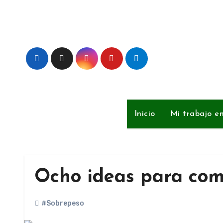
Ir
al
contenido
Inicio
Mi trabajo e
Ocho ideas para com
#Sobrepeso