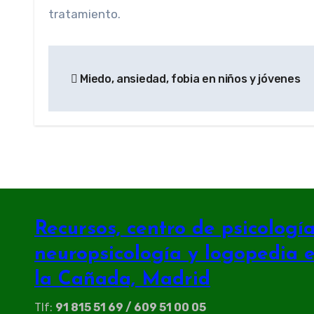
tratamiento.
Navegación
Miedo, ansiedad, fobia en niños y jóvenes
de
entradas
Recursos, centro de psicología 
neuropsicología y logopedia 
la Cañada, Madrid
Tlf:
91 815 51 69 / 609 51 00 05