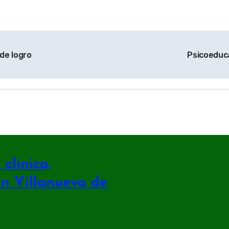
de logro
Psicoeduca
clínica,
en Villanueva de