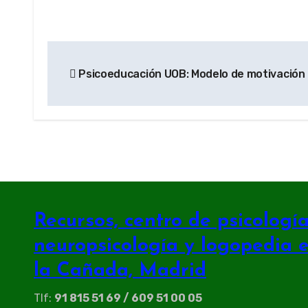
Navegación
Psicoeducación UOB: Modelo de motivación 
de
entradas
Recursos, centro de psicología 
neuropsicología y logopedia 
la Cañada, Madrid
Tlf:
91 815 51 69 / 609 51 00 05