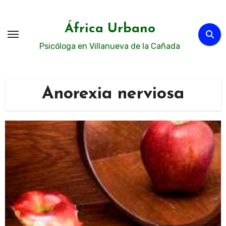
Ir
al
África Urbano
contenido
Psicóloga en Villanueva de la Cañada
Anorexia nerviosa