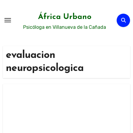
Ir
al
África Urbano
contenido
Psicóloga en Villanueva de la Cañada
evaluacion
neuropsicologica