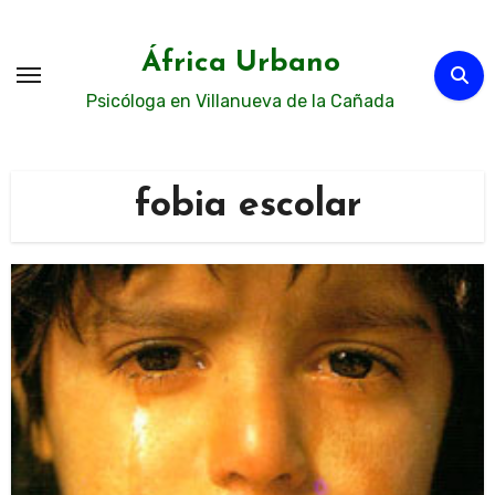
Ir
al
África Urbano
contenido
Psicóloga en Villanueva de la Cañada
fobia escolar