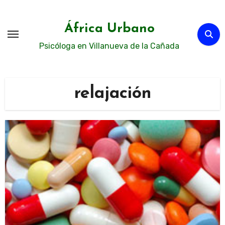
Ir
al
África Urbano
contenido
Psicóloga en Villanueva de la Cañada
relajación