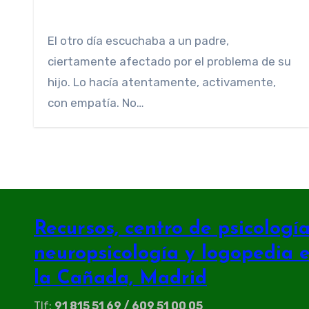
El otro día escuchaba a un padre,
ciertamente afectado por el problema de su
hijo. Lo hacía atentamente, activamente,
con empatía. No…
Recursos, centro de psicología 
neuropsicología y logopedia 
la Cañada, Madrid
Tlf:
91 815 51 69 / 609 51 00 05