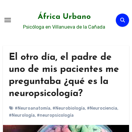
Ir
al
África Urbano
contenido
Psicóloga en Villanueva de la Cañada
El otro día, el padre de
uno de mis pacientes me
preguntaba ¿qué es la
neuropsicología?
#Neuroanatomía
,
#Neurobiología
,
#Neurociencia
,
#Neurología
,
#neuropsicología