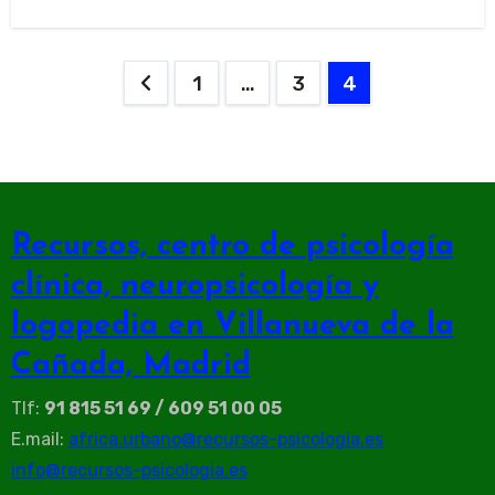
Paginación
1
…
3
4
de
entradas
Recursos, centro de psicología
clínica, neuropsicología y
logopedia en Villanueva de la
Cañada, Madrid
Tlf:
91 815 51 69 / 609 51 00 05
E.mail:
africa.urbano@recursos-psicologia.es
info@recursos-psicologia.es