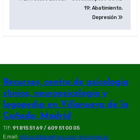
de
19: Abatimiento.
entradas
Depresión
Recursos, centro de psicología
clínica, neuropsicología y
logopedia en Villanueva de la
Cañada, Madrid
Tlf:
91 815 51 69 / 609 51 00 05
E.mail:
africa.urbano@recursos-psicologia.es