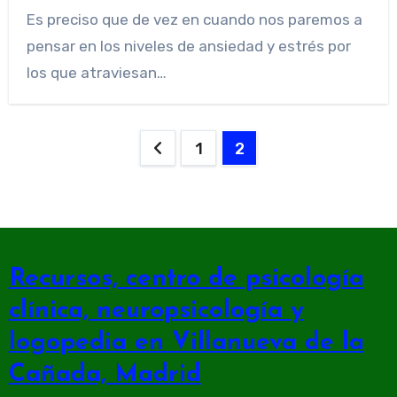
Es preciso que de vez en cuando nos paremos a
pensar en los niveles de ansiedad y estrés por
los que atraviesan…
Paginación
1
2
de
entradas
Recursos, centro de psicología
clínica, neuropsicología y
logopedia en Villanueva de la
Cañada, Madrid