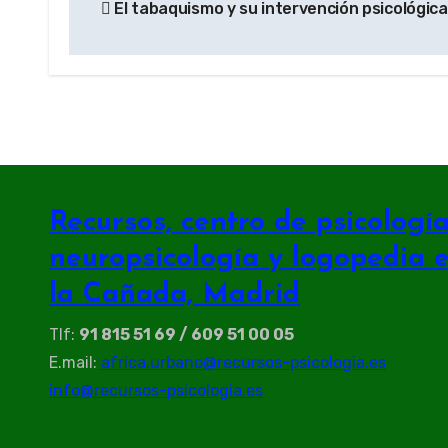
El tabaquismo y su intervención psicológica
de
entradas
Recursos, centro de psicología 
neuropsicología y logopedia 
la Cañada, Madrid
Tlf:
91 815 51 69 / 609 51 00 05
E.mail:
africa.urbano@recursos-psicologia.es
info@recursos-psicologia.es