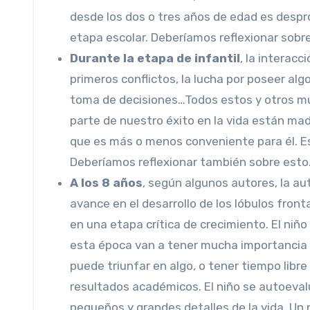
desde los dos o tres años de edad es despr
etapa escolar. Deberíamos reflexionar sobr
Durante la etapa de infantil
, la interacc
primeros conflictos, la lucha por poseer al
toma de decisiones…Todos estos y otros mu
parte de nuestro éxito en la vida están mad
que es más o menos conveniente para él. Es 
Deberíamos reflexionar también sobre esto
A los 8 años
, según algunos autores, la a
avance en el desarrollo de los lóbulos fro
en una etapa crítica de crecimiento. El niñ
esta época van a tener mucha importancia p
puede triunfar en algo, o tener tiempo libr
resultados académicos. El niño se autoeval
pequeños y grandes detalles de la vida. Un 