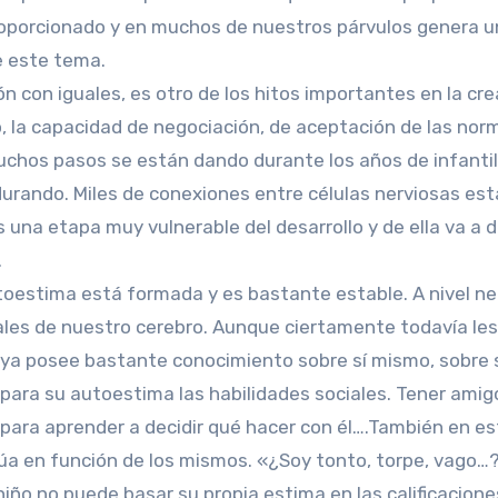
oporcionado y en muchos de nuestros párvulos genera un
e este tema.
ión con iguales, es otro de los hitos importantes en la cr
go, la capacidad de negociación, de aceptación de las nor
chos pasos se están dando durante los años de infantil
urando. Miles de conexiones entre células nerviosas est
una etapa muy vulnerable del desarrollo y de ella va a de
.
utoestima está formada y es bastante estable. A nivel ne
ntales de nuestro cerebro. Aunque ciertamente todavía l
o ya posee bastante conocimiento sobre sí mismo, sobre s
ara su autoestima las habilidades sociales. Tener amigo
e para aprender a decidir qué hacer con él….También en es
úa en función de los mismos. «¿Soy tonto, torpe, vago…?
niño no puede basar su propia estima en las calificacion