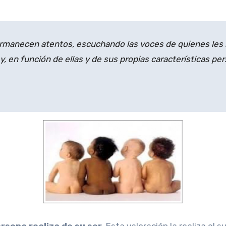
manecen atentos, escuchando las voces de quienes les r
 y, en función de ellas y de sus propias características p
rsona realiza de su ser.
Esta valoración la realiza el 