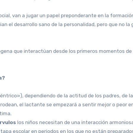
o social, van a jugar un papel preponderante en la formac
el desarrollo sano de la personalidad, pero que no la gar
ógena que interactúan desde los primeros momentos de l
a?
ntrico»), dependiendo de la actitud de los padres, de las
e rodean, el lactante se empezará a sentir mejor o peor e
tima.
rvulos
los niños necesitan de una interacción armoniosa
etapa escolar en periodos en los que no están preparados 