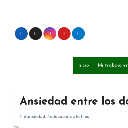
Ir
al
contenido
Inicio
Mi trabajo e
Ansiedad entre los d
#ansiedad
,
#educación
,
#Estrés