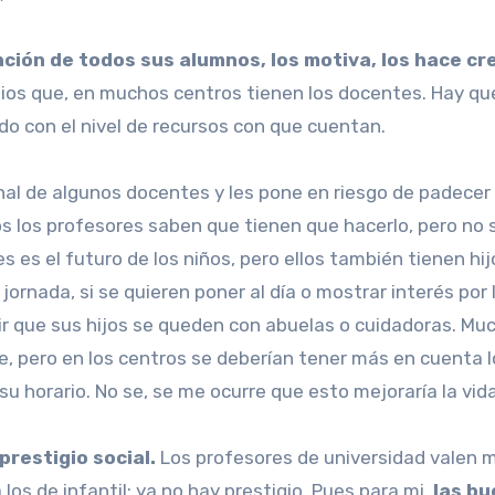
ención de todos sus alumnos, los motiva, los hace cr
s que, en muchos centros tienen los docentes. Hay que d
 con el nivel de recursos con que cuentan.
l de algunos docentes y les pone en riesgo de padecer
 los profesores saben que tienen que hacerlo, pero no se
s es el futuro de los niños, pero ellos también tienen hij
jornada, si se quieren poner al día o mostrar interés por 
idir que sus hijos se queden con abuelas o cuidadoras. 
e, pero en los centros se deberían tener más en cuenta l
u horario. No se, se me ocurre que esto mejoraría la vida 
 prestigio social.
Los profesores de universidad valen m
los de infantil: ya no hay prestigio. Pues para mi,
las bu