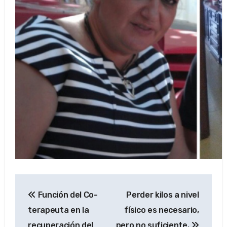
Navegación
Función del Co-
Perder kilos a nivel
de
terapeuta en la
físico es necesario,
entradas
recuperación del
pero no suficiente.