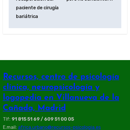
paciente de cirugía
bariátrica
Recursos, centro de psicología
clínica, neuropsicología y
logopedia en Villanueva de la
Cañada, Madrid
Tlf:
91 815 51 69 / 609 51 00 05
E.mail:
africa.urbano@recursos-psicologia.es