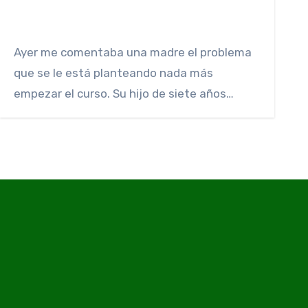
Ayer me comentaba una madre el problema
que se le está planteando nada más
empezar el curso. Su hijo de siete años…